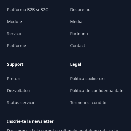
Platforma B2B si B2C
Despre noi
Module
Media
Servicii
Parteneri
Platforme
Contact
Support
Legal
Preturi
Politica cookie-uri
Dezvoltatori
Politica de confidentialitate
Status servicii
Termeni si conditii
Inscrie-te la newsletter
Daca vrei sa fii la curent cu ultimele noutati nu uita sa te