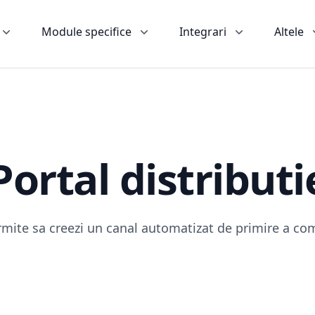
Module specifice
Integrari
Altele
Portal distributi
ermite sa creezi un canal automatizat de primire a come