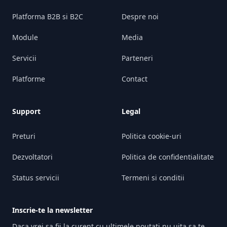
Platforma B2B si B2C
Despre noi
Module
Media
Servicii
Parteneri
Platforme
Contact
Support
Legal
Preturi
Politica cookie-uri
Dezvoltatori
Politica de confidentialitate
Status servicii
Termeni si conditii
Inscrie-te la newsletter
Daca vrei sa fii la curent cu ultimele noutati nu uita sa te