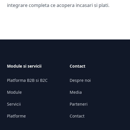
integrare completa ce acopera incasari si plati.
Footer
Module si servicii
Contact
Platforma B2B si B2C
Despre noi
Module
Media
Servicii
Parteneri
Platforme
Contact