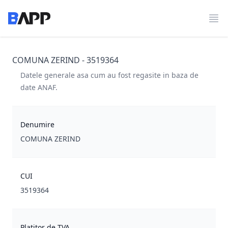
BAPP
Des
COMUNA ZERIND - 3519364
Datele generale asa cum au fost regasite in baza de
date ANAF.
Denumire
COMUNA ZERIND
CUI
3519364
Platitor de TVA